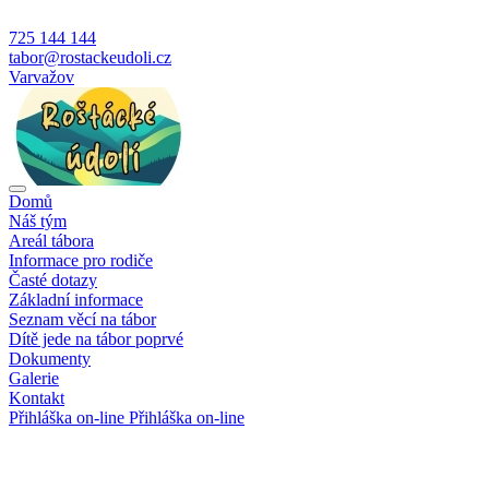
725 144 144
tabor@rostackeudoli.cz
Varvažov
Domů
Náš tým
Areál tábora
Informace pro rodiče
Časté dotazy
Základní informace
Seznam věcí na tábor
Dítě jede na tábor poprvé
Dokumenty
Galerie
Kontakt
Přihláška on-line
Přihláška on-line