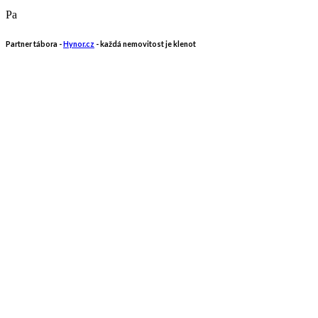
Pa
Partner tábora -
Hynor.cz
- každá nemovitost je klenot