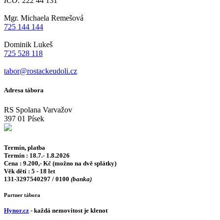
IČO:
222 44 131
Mgr. Michaela Remešová
725 144 144
Dominik Lukeš
725 528 118
tabor@rostackeudoli.cz
Adresa tábora
RS Spolana Varvažov
397 01 Písek
Termín, platba
Termín :
18.7.- 1.8.2026
Cena :
9.200,- Kč (možno na dvě splátky)
Věk dětí :
5 - 18 let
131-3297540297 / 0100
(banka)
Partner tábora
Hynor.cz
- každá nemovitost je klenot